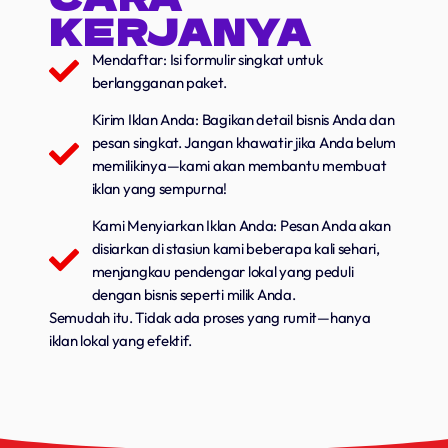
Music Industry
KERJANYA
Releases
Mendaftar: Isi formulir singkat untuk
berlangganan paket.
Trends
Kirim Iklan Anda: Bagikan detail bisnis Anda dan
pesan singkat. Jangan khawatir jika Anda belum
ON AIR
memilikinya—kami akan membantu membuat
iklan yang sempurna!
Kami Menyiarkan Iklan Anda: Pesan Anda akan
disiarkan di stasiun kami beberapa kali sehari,
menjangkau pendengar lokal yang peduli
dengan bisnis seperti milik Anda.
Semudah itu. Tidak ada proses yang rumit—hanya
iklan lokal yang efektif.
music
Dangdut Berdendang
more_vert
14:00 - 17:00