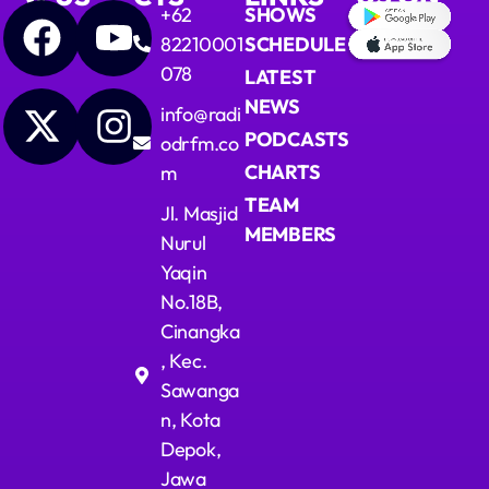
+62
SHOWS
82210001
SCHEDULE
078
LATEST
NEWS
info@radi
PODCASTS
odrfm.co
CHARTS
m
TEAM
Jl. Masjid
MEMBERS
Nurul
Yaqin
No.18B,
Cinangka
, Kec.
Sawanga
n, Kota
Depok,
Jawa