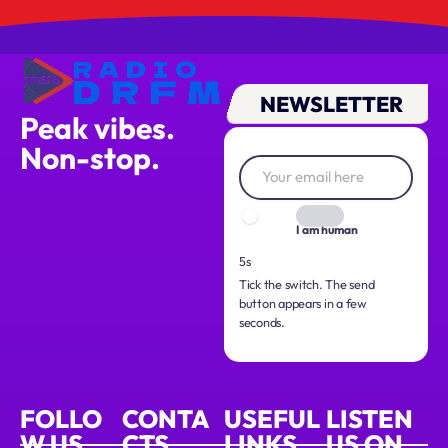
NEWSLETTER
Peak vibes.
Non-stop.
I am human
4s
Tick the switch. The send
button appears in a few
seconds.
FOLLO
CONTA
USEFUL
LISTEN
W US
CTS
LINKS
US ON