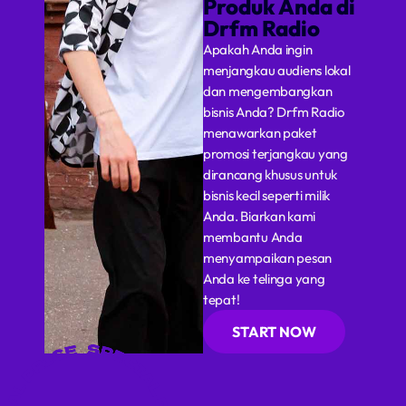
Produk Anda di
Drfm Radio
Schedule
Apakah Anda ingin
Podcasts
menjangkau audiens lokal
dan mengembangkan
Charts
bisnis Anda? Drfm Radio
menawarkan paket
Events
promosi terjangkau yang
dirancang khusus untuk
bisnis kecil seperti milik
Anda. Biarkan kami
Team
membantu Anda
menyampaikan pesan
Videos
Anda ke telinga yang
Contacts
tepat!
START NOW
Promote