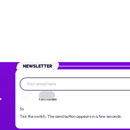
NEWSLETTER
.
I am human
5s
Tick the switch. The send button appears in a few seconds.