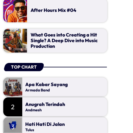
Apa Kabar Sayang
Mendengarkan lagu dangdut memang asyik, maka
1
kamu seneng deh...
Armada Band
jangan biarkan jari dan kaki anda tidak bisa
After Hours Mix #04
terkendali terbawa alunan musik dangdut. waktunya
untuk ikutan dengan request atau sekedar kasih
Anugrah Terindah
2
salam untuk teman . wah di jamin kamu seneng deh...
Andmesh
What Goes into Creating a Hit
Single? A Deep Dive into Music
Hati Hati Di Jalan
3
Production
Tulus
FULL TRACKLIST
TOP CHART
Apa Kabar Sayang
CATEGORIES
1
Armada Band
Anugrah Terindah
2
Andmesh
Upcoming shows
Hati Hati Di Jalan
3
Tulus