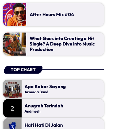
Apa Kabar Sayang
Mendengarkan lagu dangdut memang asyik, maka
1
sekedar kasih salam untuk teman . wah di jamin
Armada Band
jangan biarkan jari dan kaki anda tidak bisa
kamu seneng deh...
terkendali terbawa alunan musik dangdut. waktunya
After Hours Mix #04
untuk ikutan dengan request atau sekedar kasih
Anugrah Terindah
2
salam untuk teman . wah di jamin kamu seneng deh...
Andmesh
What Goes into Creating a Hit
Hati Hati Di Jalan
3
Single? A Deep Dive into Music
Tulus
Production
FULL TRACKLIST
TOP CHART
CATEGORIES
Apa Kabar Sayang
1
Armada Band
Anugrah Terindah
2
Andmesh
Upcoming shows
Hati Hati Di Jalan
3