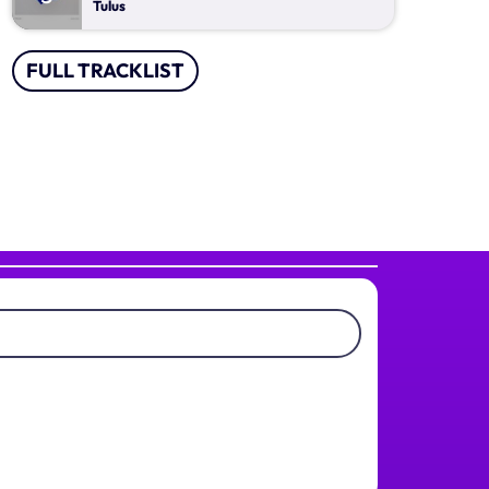
Lagu Soneta
Tulus
With Alfat Asgar
20:00 - 23:00
FULL TRACKLIST
Goyang Senggol
Presented by Alfat Asgar
00:00 - 04:30
Lagu Pop Andalan Kita
Presented by Ragil Dwi Utami
04:30 - 11:00