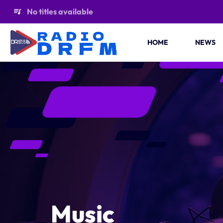
No titles available
queue_music
HOME
NEWS
Music