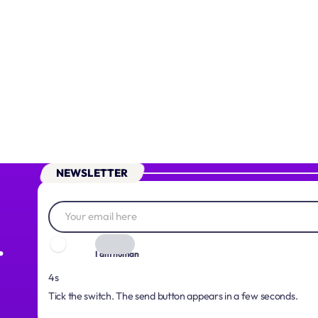
NEWSLETTER
.
I am human
3s
Tick the switch. The send button appears in a few seconds.